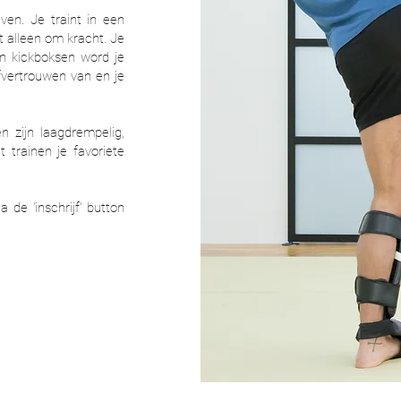
jven. Je traint in een
t alleen om kracht. Je
an kickboksen word je
lfvertrouwen van en je
n zijn laagdrempelig,
t trainen je favoriete
a de 'inschrijf' button