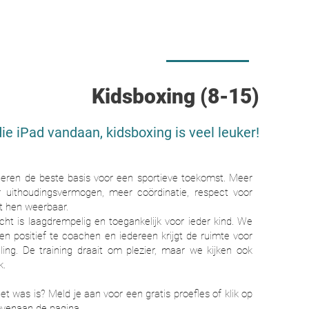
Kidsboxing (8-15)
e iPad vandaan, kidsboxing is veel leuker!
deren de beste basis voor een sportieve toekomst. Meer
r uithoudingsvermogen, meer coördinatie, respect voor
t hen weerbaar.
ht is laagdrempelig en toegankelijk voor ieder kind. We
en positief te coachen en iedereen krijgt de ruimte voor
eling. De training draait om plezier, maar we kijken ook
k.
et was is? Meld je aan voor een gratis proefles of klik op
bovenaan de pagina.