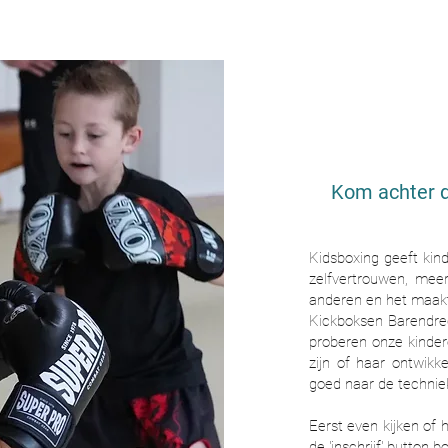
Kom achter di
Kidsboxing geeft kin
zelfvertrouwen, mee
anderen en het maak
Kickboksen Barendrec
proberen onze kinder
zijn of haar ontwikk
goed naar de technie
Eerst even kijken of h
de 'inschrijf' button 