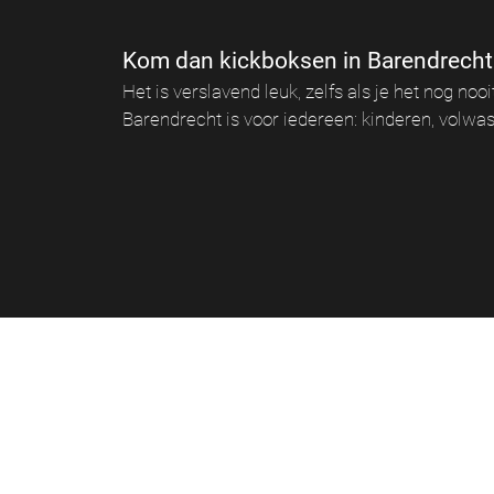
Kom dan kickboksen in Barendrecht 
Het is verslavend leuk, zelfs als je het nog no
Barendrecht is voor iedereen: kinderen, volwas