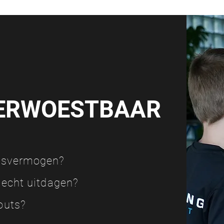
ERWOESTBAAR
ngsvermogen?
f echt uitdagen?
outs?