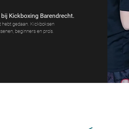
bij Kickboxing Barendrecht.
oit hebt gedaan. Kickboksen
senen, beginners en pro’s.